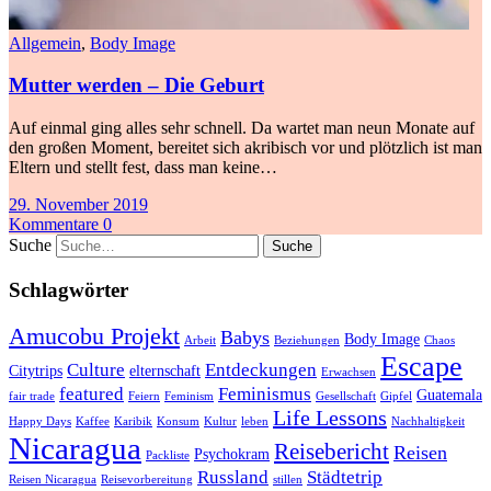
Allgemein
,
Body Image
Mutter werden – Die Geburt
Auf einmal ging alles sehr schnell. Da wartet man neun Monate auf
den großen Moment, bereitet sich akribisch vor und plötzlich ist man
Eltern und stellt fest, dass man keine…
29. November 2019
Kommentare 0
Suche
Schlagwörter
Amucobu Projekt
Babys
Body Image
Arbeit
Beziehungen
Chaos
Escape
Culture
Entdeckungen
Citytrips
elternschaft
Erwachsen
featured
Feminismus
Guatemala
fair trade
Feiern
Feminism
Gesellschaft
Gipfel
Life Lessons
Happy Days
Kaffee
Karibik
Konsum
Kultur
leben
Nachhaltigkeit
Nicaragua
Reisebericht
Reisen
Psychokram
Packliste
Russland
Städtetrip
Reisen Nicaragua
Reisevorbereitung
stillen