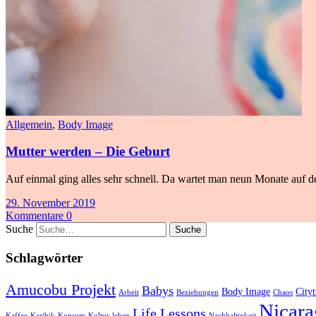
Allgemein
,
Body Image
Mutter werden – Die Geburt
Auf einmal ging alles sehr schnell. Da wartet man neun Monate auf de
29. November 2019
Kommentare 0
Suche
Schlagwörter
Amucobu Projekt
Babys
Body Image
Cityt
Arbeit
Beziehungen
Chaos
Nicara
Life Lessons
Kaffee
Karibik
Konsum
Kultur
leben
Nachhaltigkeit