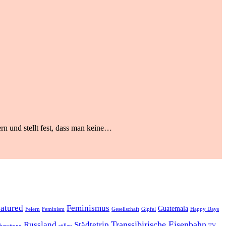
rn und stellt fest, dass man keine…
eatured
Feminismus
Guatemala
Feiern
Feminism
Gesellschaft
Gipfel
Happy Days
Transsibirische Eisenbahn
Russland
Städtetrip
bereitung
stillen
TV-