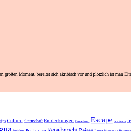
n großen Moment, bereitet sich akribisch vor und plötzlich ist man Elte
Escape
Culture
Entdeckungen
f
rips
elternschaft
Erwachsen
fair trade
gua
Reisebericht
Reisen
Psychokram
Packliste
Reisen Nicaragua
Reisevor