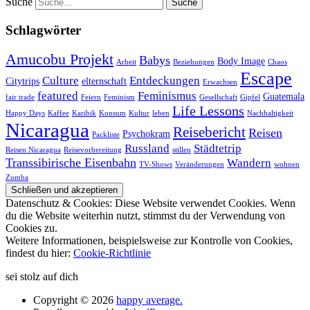
Suche
Schlagwörter
Amucobu Projekt
Babys
Body Image
Arbeit
Beziehungen
Chaos
Escape
Culture
Entdeckungen
Citytrips
elternschaft
Erwachsen
featured
Feminismus
Guatemala
fair trade
Feiern
Feminism
Gesellschaft
Gipfel
Life Lessons
Happy Days
Kaffee
Karibik
Konsum
Kultur
leben
Nachhaltigkeit
Nicaragua
Reisebericht
Reisen
Psychokram
Packliste
Russland
Städtetrip
Reisen Nicaragua
Reisevorbereitung
stillen
Transsibirische Eisenbahn
Wandern
TV-Shows
Veränderungen
wohnen
Zumba
Datenschutz & Cookies: Diese Website verwendet Cookies. Wenn
du die Website weiterhin nutzt, stimmst du der Verwendung von
Cookies zu.
Weitere Informationen, beispielsweise zur Kontrolle von Cookies,
findest du hier:
Cookie-Richtlinie
sei stolz auf dich
Copyright © 2026
happy average.