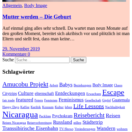
Allgemein
,
Body Image
Mutter werden – Die Geburt
Auf einmal ging alles sehr schnell. Da wartet man neun Monate auf
den großen Moment, bereitet sich akribisch vor und plötzlich ist man
Eltern und stellt fest, dass man keine…
29. November 2019
Kommentare 0
Suche
Schlagwörter
Amucobu Projekt
Babys
Body Image
Arbeit
Beziehungen
Chaos
Escape
Culture
Entdeckungen
Citytrips
elternschaft
Erwachsen
featured
Feminismus
Guatemala
fair trade
Feiern
Feminism
Gesellschaft
Gipfel
Life Lessons
Happy Days
Kaffee
Karibik
Konsum
Kultur
leben
Nachhaltigkeit
Nicaragua
Reisebericht
Reisen
Psychokram
Packliste
Russland
Städtetrip
Reisen Nicaragua
Reisevorbereitung
stillen
Transsibirische Eisenbahn
Wandern
TV-Shows
Veränderungen
wohnen