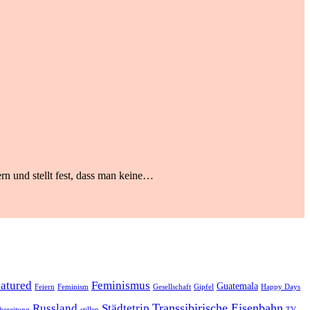
rn und stellt fest, dass man keine…
eatured
Feminismus
Guatemala
Feiern
Feminism
Gesellschaft
Gipfel
Happy Days
Transsibirische Eisenbahn
Russland
Städtetrip
bereitung
stillen
TV-