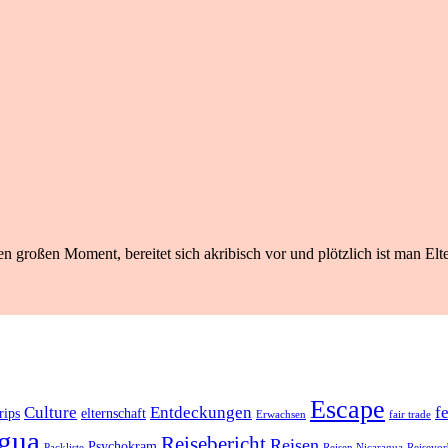
n großen Moment, bereitet sich akribisch vor und plötzlich ist man Elte
Escape
Culture
Entdeckungen
f
rips
elternschaft
Erwachsen
fair trade
gua
Reisebericht
Reisen
Psychokram
Packliste
Reisen Nicaragua
Reisevor