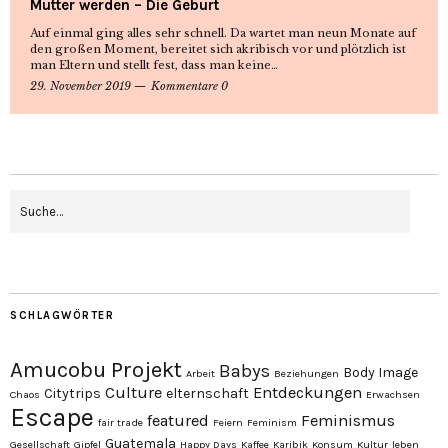
Mutter werden – Die Geburt
Auf einmal ging alles sehr schnell. Da wartet man neun Monate auf
den großen Moment, bereitet sich akribisch vor und plötzlich ist
man Eltern und stellt fest, dass man keine…
29. November 2019
Kommentare 0
SCHLAGWÖRTER
Amucobu Projekt
Babys
Body Image
Arbeit
Beziehungen
Culture
Entdeckungen
Citytrips
elternschaft
Chaos
Erwachsen
Escape
featured
Feminismus
fair trade
Feiern
Feminism
Guatemala
Gesellschaft
Gipfel
Happy Days
Kaffee
Karibik
Konsum
Kultur
leben