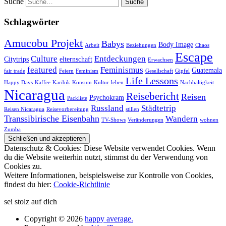
Suche
Schlagwörter
Amucobu Projekt
Babys
Body Image
Arbeit
Beziehungen
Chaos
Escape
Culture
Entdeckungen
Citytrips
elternschaft
Erwachsen
featured
Feminismus
Guatemala
fair trade
Feiern
Feminism
Gesellschaft
Gipfel
Life Lessons
Happy Days
Kaffee
Karibik
Konsum
Kultur
leben
Nachhaltigkeit
Nicaragua
Reisebericht
Reisen
Psychokram
Packliste
Russland
Städtetrip
Reisen Nicaragua
Reisevorbereitung
stillen
Transsibirische Eisenbahn
Wandern
TV-Shows
Veränderungen
wohnen
Zumba
Datenschutz & Cookies: Diese Website verwendet Cookies. Wenn
du die Website weiterhin nutzt, stimmst du der Verwendung von
Cookies zu.
Weitere Informationen, beispielsweise zur Kontrolle von Cookies,
findest du hier:
Cookie-Richtlinie
sei stolz auf dich
Copyright © 2026
happy average.