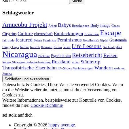
Suche
Schlagwörter
Amucobu Projekt
Babys
Body Image
Arbeit
Beziehungen
Chaos
Escape
Culture
Entdeckungen
Citytrips
elternschaft
Erwachsen
featured
Feminismus
Guatemala
fair trade
Feiern
Feminism
Gesellschaft
Gipfel
Life Lessons
Happy Days
Kaffee
Karibik
Konsum
Kultur
leben
Nachhaltigkeit
Nicaragua
Reisebericht
Reisen
Psychokram
Packliste
Russland
Städtetrip
Reisen Nicaragua
Reisevorbereitung
stillen
Transsibirische Eisenbahn
Wandern
TV-Shows
Veränderungen
wohnen
Zumba
Datenschutz & Cookies: Diese Website verwendet Cookies. Wenn
du die Website weiterhin nutzt, stimmst du der Verwendung von
Cookies zu.
Weitere Informationen, beispielsweise zur Kontrolle von Cookies,
findest du hier:
Cookie-Richtlinie
sei stolz auf dich
Copyright © 2026
happy average.