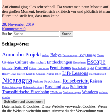
Auf einmal ging alles sehr schnell. Da wartet man neun Monate auf
den großen Moment, bereitet sich akribisch vor und plötzlich ist man
Eltern und stellt fest, dass man keine…
29. November 2019
Kommentare 0
Suche
Schlagwörter
Amucobu Projekt
Babys
Body Image
Arbeit
Beziehungen
Chaos
Escape
Culture
Entdeckungen
Citytrips
elternschaft
Erwachsen
featured
Feminismus
Guatemala
fair trade
Feiern
Feminism
Gesellschaft
Gipfel
Life Lessons
Happy Days
Kaffee
Karibik
Konsum
Kultur
leben
Nachhaltigkeit
Nicaragua
Reisebericht
Reisen
Psychokram
Packliste
Russland
Städtetrip
Reisen Nicaragua
Reisevorbereitung
stillen
Transsibirische Eisenbahn
Wandern
TV-Shows
Veränderungen
wohnen
Zumba
Datenschutz & Cookies: Diese Website verwendet Cookies. Wenn
du die Website weiterhin nutzt, stimmst du der Verwendung von