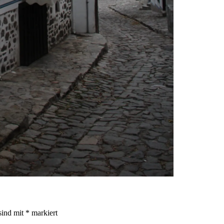
sind mit
*
markiert