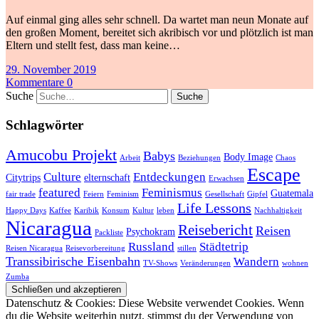
Auf einmal ging alles sehr schnell. Da wartet man neun Monate auf
den großen Moment, bereitet sich akribisch vor und plötzlich ist man
Eltern und stellt fest, dass man keine…
29. November 2019
Kommentare 0
Suche
Schlagwörter
Amucobu Projekt
Babys
Body Image
Arbeit
Beziehungen
Chaos
Escape
Culture
Entdeckungen
Citytrips
elternschaft
Erwachsen
featured
Feminismus
Guatemala
fair trade
Feiern
Feminism
Gesellschaft
Gipfel
Life Lessons
Happy Days
Kaffee
Karibik
Konsum
Kultur
leben
Nachhaltigkeit
Nicaragua
Reisebericht
Reisen
Psychokram
Packliste
Russland
Städtetrip
Reisen Nicaragua
Reisevorbereitung
stillen
Transsibirische Eisenbahn
Wandern
TV-Shows
Veränderungen
wohnen
Zumba
Datenschutz & Cookies: Diese Website verwendet Cookies. Wenn
du die Website weiterhin nutzt, stimmst du der Verwendung von