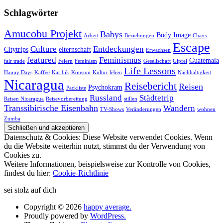
Schlagwörter
Amucobu Projekt
Babys
Body Image
Arbeit
Beziehungen
Chaos
Escape
Culture
Entdeckungen
Citytrips
elternschaft
Erwachsen
featured
Feminismus
Guatemala
fair trade
Feiern
Feminism
Gesellschaft
Gipfel
Life Lessons
Happy Days
Kaffee
Karibik
Konsum
Kultur
leben
Nachhaltigkeit
Nicaragua
Reisebericht
Reisen
Psychokram
Packliste
Russland
Städtetrip
Reisen Nicaragua
Reisevorbereitung
stillen
Transsibirische Eisenbahn
Wandern
TV-Shows
Veränderungen
wohnen
Zumba
Datenschutz & Cookies: Diese Website verwendet Cookies. Wenn
du die Website weiterhin nutzt, stimmst du der Verwendung von
Cookies zu.
Weitere Informationen, beispielsweise zur Kontrolle von Cookies,
findest du hier:
Cookie-Richtlinie
sei stolz auf dich
Copyright © 2026
happy average.
Proudly powered by
WordPress.