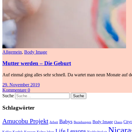
Allgemein
,
Body Image
Mutter werden – Die Geburt
Auf einmal ging alles sehr schnell. Da wartet man neun Monate auf de
29. November 2019
Kommentare 0
Suche
Schlagwörter
Amucobu Projekt
Babys
Body Image
Cityt
Arbeit
Beziehungen
Chaos
Nicara
Life Lessons
Kaffee
Karibik
Konsum
Kultur
leben
Nachhaltigkeit