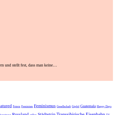
rn und stellt fest, dass man keine…
eatured
Feminismus
Guatemala
Feiern
Feminism
Gesellschaft
Gipfel
Happy Days
Transsibirische Eisenbahn
Russland
Städtetrip
bereitung
stillen
TV-