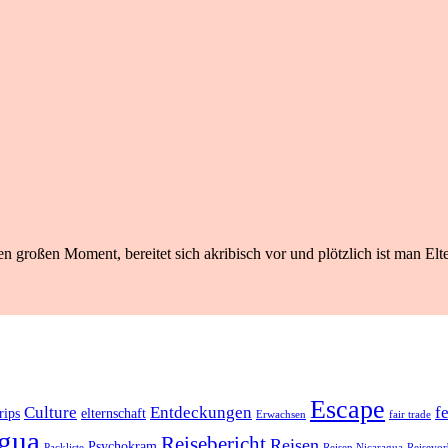
n großen Moment, bereitet sich akribisch vor und plötzlich ist man Elte
Escape
Culture
Entdeckungen
f
rips
elternschaft
Erwachsen
fair trade
gua
Reisebericht
Reisen
Psychokram
Packliste
Reisen Nicaragua
Reisevor