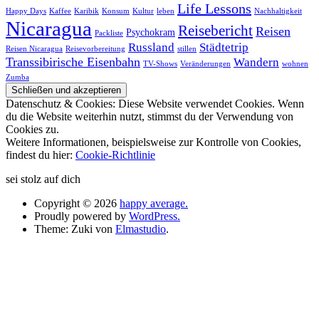
Life Lessons
Happy Days
Kaffee
Karibik
Konsum
Kultur
leben
Nachhaltigkeit
Nicaragua
Reisebericht
Reisen
Psychokram
Packliste
Russland
Städtetrip
Reisen Nicaragua
Reisevorbereitung
stillen
Transsibirische Eisenbahn
Wandern
TV-Shows
Veränderungen
wohnen
Zumba
Datenschutz & Cookies: Diese Website verwendet Cookies. Wenn
du die Website weiterhin nutzt, stimmst du der Verwendung von
Cookies zu.
Weitere Informationen, beispielsweise zur Kontrolle von Cookies,
findest du hier:
Cookie-Richtlinie
sei stolz auf dich
Copyright © 2026
happy average.
Proudly powered by
WordPress.
Theme: Zuki von
Elmastudio
.