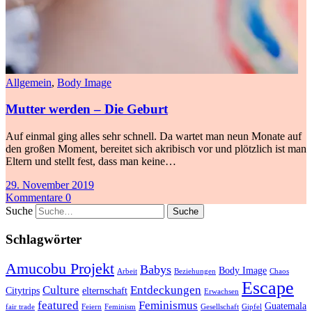
Allgemein
,
Body Image
Mutter werden – Die Geburt
Auf einmal ging alles sehr schnell. Da wartet man neun Monate auf
den großen Moment, bereitet sich akribisch vor und plötzlich ist man
Eltern und stellt fest, dass man keine…
29. November 2019
Kommentare 0
Suche
Schlagwörter
Amucobu Projekt
Babys
Body Image
Arbeit
Beziehungen
Chaos
Escape
Culture
Entdeckungen
Citytrips
elternschaft
Erwachsen
featured
Feminismus
Guatemala
fair trade
Feiern
Feminism
Gesellschaft
Gipfel