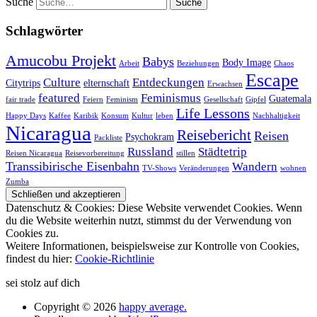
Suche
Schlagwörter
Amucobu Projekt
Babys
Body Image
Arbeit
Beziehungen
Chaos
Escape
Culture
Entdeckungen
Citytrips
elternschaft
Erwachsen
featured
Feminismus
Guatemala
fair trade
Feiern
Feminism
Gesellschaft
Gipfel
Life Lessons
Happy Days
Kaffee
Karibik
Konsum
Kultur
leben
Nachhaltigkeit
Nicaragua
Reisebericht
Reisen
Psychokram
Packliste
Russland
Städtetrip
Reisen Nicaragua
Reisevorbereitung
stillen
Transsibirische Eisenbahn
Wandern
TV-Shows
Veränderungen
wohnen
Zumba
Datenschutz & Cookies: Diese Website verwendet Cookies. Wenn
du die Website weiterhin nutzt, stimmst du der Verwendung von
Cookies zu.
Weitere Informationen, beispielsweise zur Kontrolle von Cookies,
findest du hier:
Cookie-Richtlinie
sei stolz auf dich
Copyright © 2026
happy average.