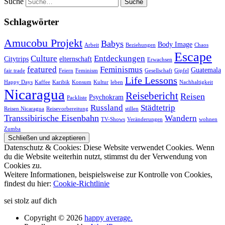
Suche
Schlagwörter
Amucobu Projekt
Babys
Body Image
Arbeit
Beziehungen
Chaos
Escape
Culture
Entdeckungen
Citytrips
elternschaft
Erwachsen
featured
Feminismus
Guatemala
fair trade
Feiern
Feminism
Gesellschaft
Gipfel
Life Lessons
Happy Days
Kaffee
Karibik
Konsum
Kultur
leben
Nachhaltigkeit
Nicaragua
Reisebericht
Reisen
Psychokram
Packliste
Russland
Städtetrip
Reisen Nicaragua
Reisevorbereitung
stillen
Transsibirische Eisenbahn
Wandern
TV-Shows
Veränderungen
wohnen
Zumba
Datenschutz & Cookies: Diese Website verwendet Cookies. Wenn
du die Website weiterhin nutzt, stimmst du der Verwendung von
Cookies zu.
Weitere Informationen, beispielsweise zur Kontrolle von Cookies,
findest du hier:
Cookie-Richtlinie
sei stolz auf dich
Copyright © 2026
happy average.