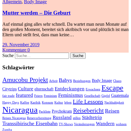
Allgemein
,
Body Image
Mutter werden – Die Geburt
Auf einmal ging alles sehr schnell. Da wartet man neun Monate auf
den großen Moment, bereitet sich akribisch vor und plötzlich ist man
Eltern und stellt fest, dass man keine…
29. November 2019
Kommentare 0
Suche
Schlagwörter
Amucobu Projekt
Babys
Body Image
Arbeit
Beziehungen
Chaos
Escape
Culture
Entdeckungen
Citytrips
elternschaft
Erwachsen
featured
Feminismus
Guatemala
fair trade
Feiern
Feminism
Gesellschaft
Gipfel
Life Lessons
Happy Days
Kaffee
Karibik
Konsum
Kultur
leben
Nachhaltigkeit
Nicaragua
Reisebericht
Reisen
Psychokram
Packliste
Russland
Städtetrip
Reisen Nicaragua
Reisevorbereitung
stillen
Transsibirische Eisenbahn
Wandern
TV-Shows
Veränderungen
wohnen
Zumba