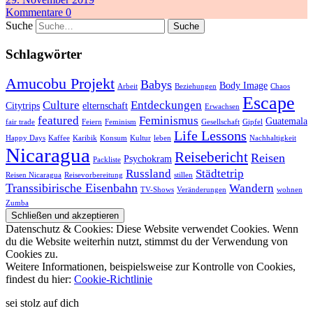
Kommentare 0
Suche
Schlagwörter
Amucobu Projekt
Babys
Body Image
Arbeit
Beziehungen
Chaos
Escape
Culture
Entdeckungen
Citytrips
elternschaft
Erwachsen
featured
Feminismus
Guatemala
fair trade
Feiern
Feminism
Gesellschaft
Gipfel
Life Lessons
Happy Days
Kaffee
Karibik
Konsum
Kultur
leben
Nachhaltigkeit
Nicaragua
Reisebericht
Reisen
Psychokram
Packliste
Russland
Städtetrip
Reisen Nicaragua
Reisevorbereitung
stillen
Transsibirische Eisenbahn
Wandern
TV-Shows
Veränderungen
wohnen
Zumba
Datenschutz & Cookies: Diese Website verwendet Cookies. Wenn
du die Website weiterhin nutzt, stimmst du der Verwendung von
Cookies zu.
Weitere Informationen, beispielsweise zur Kontrolle von Cookies,
findest du hier:
Cookie-Richtlinie
sei stolz auf dich