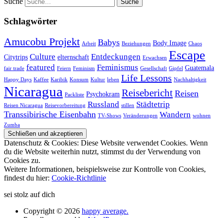
Suche
Schlagwörter
Amucobu Projekt
Babys
Body Image
Arbeit
Beziehungen
Chaos
Escape
Culture
Entdeckungen
Citytrips
elternschaft
Erwachsen
featured
Feminismus
Guatemala
fair trade
Feiern
Feminism
Gesellschaft
Gipfel
Life Lessons
Happy Days
Kaffee
Karibik
Konsum
Kultur
leben
Nachhaltigkeit
Nicaragua
Reisebericht
Reisen
Psychokram
Packliste
Russland
Städtetrip
Reisen Nicaragua
Reisevorbereitung
stillen
Transsibirische Eisenbahn
Wandern
TV-Shows
Veränderungen
wohnen
Zumba
Datenschutz & Cookies: Diese Website verwendet Cookies. Wenn
du die Website weiterhin nutzt, stimmst du der Verwendung von
Cookies zu.
Weitere Informationen, beispielsweise zur Kontrolle von Cookies,
findest du hier:
Cookie-Richtlinie
sei stolz auf dich
Copyright © 2026
happy average.