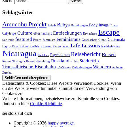
Suche
Schlagwörter
Amucobu Projekt
Babys
Body Image
Arbeit
Beziehungen
Chaos
Escape
Culture
Entdeckungen
Citytrips
elternschaft
Erwachsen
featured
Feminismus
Guatemala
fair trade
Feiern
Feminism
Gesellschaft
Gipfel
Life Lessons
Happy Days
Kaffee
Karibik
Konsum
Kultur
leben
Nachhaltigkeit
Nicaragua
Reisebericht
Reisen
Psychokram
Packliste
Russland
Städtetrip
Reisen Nicaragua
Reisevorbereitung
stillen
Transsibirische Eisenbahn
Wandern
TV-Shows
Veränderungen
wohnen
Zumba
Datenschutz & Cookies: Diese Website verwendet Cookies. Wenn
du die Website weiterhin nutzt, stimmst du der Verwendung von
Cookies zu.
Weitere Informationen, beispielsweise zur Kontrolle von Cookies,
findest du hier:
Cookie-Richtlinie
sei stolz auf dich
Copyright © 2026
happy average.