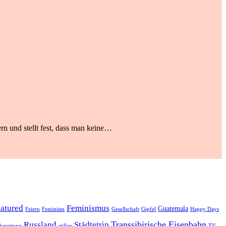
rn und stellt fest, dass man keine…
eatured
Feminismus
Guatemala
Feiern
Feminism
Gesellschaft
Gipfel
Happy Days
Transsibirische Eisenbahn
Russland
Städtetrip
bereitung
stillen
TV-