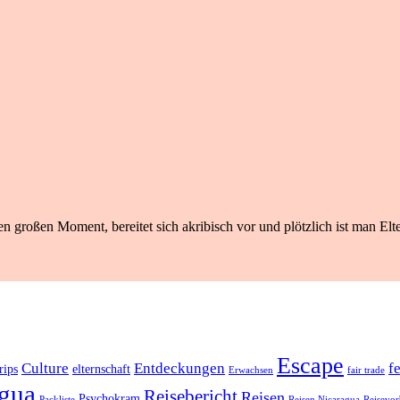
n großen Moment, bereitet sich akribisch vor und plötzlich ist man Elte
Escape
Culture
Entdeckungen
f
rips
elternschaft
Erwachsen
fair trade
gua
Reisebericht
Reisen
Psychokram
Packliste
Reisen Nicaragua
Reisevor