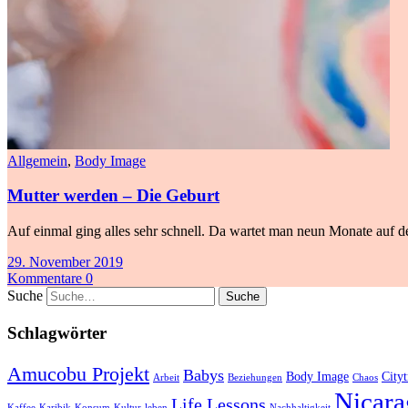
Allgemein
,
Body Image
Mutter werden – Die Geburt
Auf einmal ging alles sehr schnell. Da wartet man neun Monate auf de
29. November 2019
Kommentare 0
Suche
Schlagwörter
Amucobu Projekt
Babys
Body Image
Cityt
Arbeit
Beziehungen
Chaos
Nicara
Life Lessons
Kaffee
Karibik
Konsum
Kultur
leben
Nachhaltigkeit