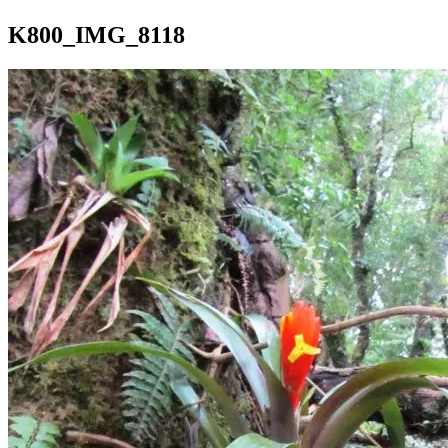
K800_IMG_8118