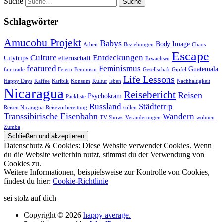
Suche
Schlagwörter
Amucobu Projekt
Babys
Body Image
Arbeit
Beziehungen
Chaos
Escape
Culture
Entdeckungen
Citytrips
elternschaft
Erwachsen
featured
Feminismus
Guatemala
fair trade
Feiern
Feminism
Gesellschaft
Gipfel
Life Lessons
Happy Days
Kaffee
Karibik
Konsum
Kultur
leben
Nachhaltigkeit
Nicaragua
Reisebericht
Reisen
Psychokram
Packliste
Russland
Städtetrip
Reisen Nicaragua
Reisevorbereitung
stillen
Transsibirische Eisenbahn
Wandern
TV-Shows
Veränderungen
wohnen
Zumba
Datenschutz & Cookies: Diese Website verwendet Cookies. Wenn
du die Website weiterhin nutzt, stimmst du der Verwendung von
Cookies zu.
Weitere Informationen, beispielsweise zur Kontrolle von Cookies,
findest du hier:
Cookie-Richtlinie
sei stolz auf dich
Copyright © 2026
happy average.