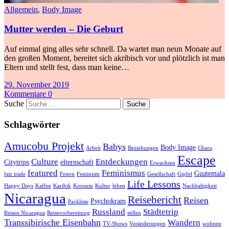
Allgemein
,
Body Image
Mutter werden – Die Geburt
Auf einmal ging alles sehr schnell. Da wartet man neun Monate auf
den großen Moment, bereitet sich akribisch vor und plötzlich ist man
Eltern und stellt fest, dass man keine…
29. November 2019
Kommentare 0
Suche
Schlagwörter
Amucobu Projekt
Babys
Body Image
Arbeit
Beziehungen
Chaos
Escape
Culture
Entdeckungen
Citytrips
elternschaft
Erwachsen
featured
Feminismus
Guatemala
fair trade
Feiern
Feminism
Gesellschaft
Gipfel
Life Lessons
Happy Days
Kaffee
Karibik
Konsum
Kultur
leben
Nachhaltigkeit
Nicaragua
Reisebericht
Reisen
Psychokram
Packliste
Russland
Städtetrip
Reisen Nicaragua
Reisevorbereitung
stillen
Transsibirische Eisenbahn
Wandern
TV-Shows
Veränderungen
wohnen