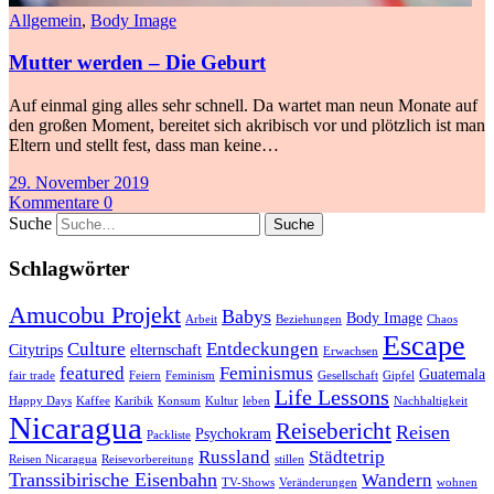
Allgemein
,
Body Image
Mutter werden – Die Geburt
Auf einmal ging alles sehr schnell. Da wartet man neun Monate auf
den großen Moment, bereitet sich akribisch vor und plötzlich ist man
Eltern und stellt fest, dass man keine…
29. November 2019
Kommentare 0
Suche
Schlagwörter
Amucobu Projekt
Babys
Body Image
Arbeit
Beziehungen
Chaos
Escape
Culture
Entdeckungen
Citytrips
elternschaft
Erwachsen
featured
Feminismus
Guatemala
fair trade
Feiern
Feminism
Gesellschaft
Gipfel
Life Lessons
Happy Days
Kaffee
Karibik
Konsum
Kultur
leben
Nachhaltigkeit
Nicaragua
Reisebericht
Reisen
Psychokram
Packliste
Russland
Städtetrip
Reisen Nicaragua
Reisevorbereitung
stillen
Transsibirische Eisenbahn
Wandern
TV-Shows
Veränderungen
wohnen