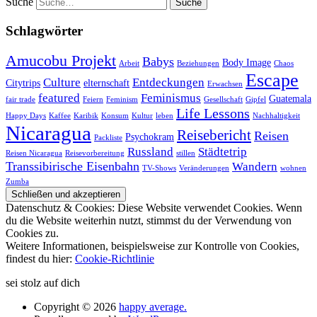
Suche
Schlagwörter
Amucobu Projekt
Babys
Body Image
Arbeit
Beziehungen
Chaos
Escape
Culture
Entdeckungen
Citytrips
elternschaft
Erwachsen
featured
Feminismus
Guatemala
fair trade
Feiern
Feminism
Gesellschaft
Gipfel
Life Lessons
Happy Days
Kaffee
Karibik
Konsum
Kultur
leben
Nachhaltigkeit
Nicaragua
Reisebericht
Reisen
Psychokram
Packliste
Russland
Städtetrip
Reisen Nicaragua
Reisevorbereitung
stillen
Transsibirische Eisenbahn
Wandern
TV-Shows
Veränderungen
wohnen
Zumba
Datenschutz & Cookies: Diese Website verwendet Cookies. Wenn
du die Website weiterhin nutzt, stimmst du der Verwendung von
Cookies zu.
Weitere Informationen, beispielsweise zur Kontrolle von Cookies,
findest du hier:
Cookie-Richtlinie
sei stolz auf dich
Copyright © 2026
happy average.