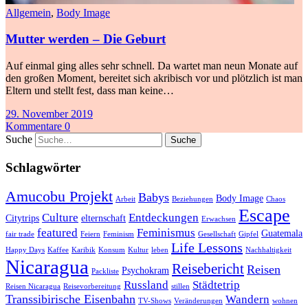
Allgemein
,
Body Image
Mutter werden – Die Geburt
Auf einmal ging alles sehr schnell. Da wartet man neun Monate auf
den großen Moment, bereitet sich akribisch vor und plötzlich ist man
Eltern und stellt fest, dass man keine…
29. November 2019
Kommentare 0
Suche
Schlagwörter
Amucobu Projekt
Babys
Body Image
Arbeit
Beziehungen
Chaos
Escape
Culture
Entdeckungen
Citytrips
elternschaft
Erwachsen
featured
Feminismus
Guatemala
fair trade
Feiern
Feminism
Gesellschaft
Gipfel
Life Lessons
Happy Days
Kaffee
Karibik
Konsum
Kultur
leben
Nachhaltigkeit
Nicaragua
Reisebericht
Reisen
Psychokram
Packliste
Russland
Städtetrip
Reisen Nicaragua
Reisevorbereitung
stillen
Transsibirische Eisenbahn
Wandern
TV-Shows
Veränderungen
wohnen