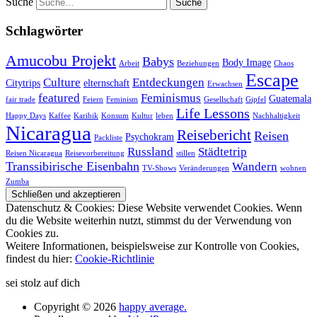
Suche
Schlagwörter
Amucobu Projekt
Babys
Body Image
Arbeit
Beziehungen
Chaos
Escape
Culture
Entdeckungen
Citytrips
elternschaft
Erwachsen
featured
Feminismus
Guatemala
fair trade
Feiern
Feminism
Gesellschaft
Gipfel
Life Lessons
Happy Days
Kaffee
Karibik
Konsum
Kultur
leben
Nachhaltigkeit
Nicaragua
Reisebericht
Reisen
Psychokram
Packliste
Russland
Städtetrip
Reisen Nicaragua
Reisevorbereitung
stillen
Transsibirische Eisenbahn
Wandern
TV-Shows
Veränderungen
wohnen
Zumba
Datenschutz & Cookies: Diese Website verwendet Cookies. Wenn
du die Website weiterhin nutzt, stimmst du der Verwendung von
Cookies zu.
Weitere Informationen, beispielsweise zur Kontrolle von Cookies,
findest du hier:
Cookie-Richtlinie
sei stolz auf dich
Copyright © 2026
happy average.