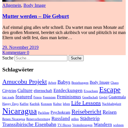
Allgemein
,
Body Image
Mutter werden – Die Geburt
Auf einmal ging alles sehr schnell. Da wartet man neun Monate auf
den großen Moment, bereitet sich akribisch vor und plötzlich ist man
Eltern und stellt fest, dass man keine…
29. November 2019
Kommentare 0
Suche
Schlagwörter
Amucobu Projekt
Babys
Body Image
Arbeit
Beziehungen
Chaos
Escape
Culture
Entdeckungen
Citytrips
elternschaft
Erwachsen
featured
Feminismus
Guatemala
fair trade
Feiern
Feminism
Gesellschaft
Gipfel
Life Lessons
Happy Days
Kaffee
Karibik
Konsum
Kultur
leben
Nachhaltigkeit
Nicaragua
Reisebericht
Reisen
Psychokram
Packliste
Russland
Städtetrip
Reisen Nicaragua
Reisevorbereitung
stillen
Transsibirische Eisenbahn
Wandern
TV-Shows
Veränderungen
wohnen