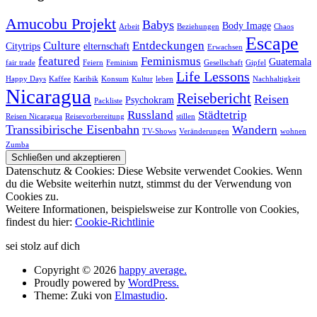
Amucobu Projekt
Babys
Body Image
Arbeit
Beziehungen
Chaos
Escape
Culture
Entdeckungen
Citytrips
elternschaft
Erwachsen
featured
Feminismus
Guatemala
fair trade
Feiern
Feminism
Gesellschaft
Gipfel
Life Lessons
Happy Days
Kaffee
Karibik
Konsum
Kultur
leben
Nachhaltigkeit
Nicaragua
Reisebericht
Reisen
Psychokram
Packliste
Russland
Städtetrip
Reisen Nicaragua
Reisevorbereitung
stillen
Transsibirische Eisenbahn
Wandern
TV-Shows
Veränderungen
wohnen
Zumba
Datenschutz & Cookies: Diese Website verwendet Cookies. Wenn
du die Website weiterhin nutzt, stimmst du der Verwendung von
Cookies zu.
Weitere Informationen, beispielsweise zur Kontrolle von Cookies,
findest du hier:
Cookie-Richtlinie
sei stolz auf dich
Copyright © 2026
happy average.
Proudly powered by
WordPress.
Theme: Zuki von
Elmastudio
.