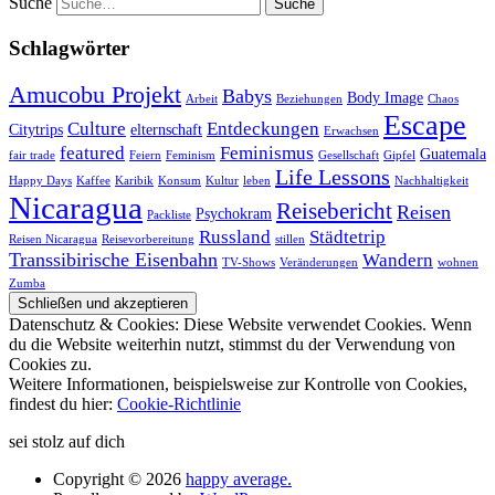
Suche
Schlagwörter
Amucobu Projekt
Babys
Body Image
Arbeit
Beziehungen
Chaos
Escape
Culture
Entdeckungen
Citytrips
elternschaft
Erwachsen
featured
Feminismus
Guatemala
fair trade
Feiern
Feminism
Gesellschaft
Gipfel
Life Lessons
Happy Days
Kaffee
Karibik
Konsum
Kultur
leben
Nachhaltigkeit
Nicaragua
Reisebericht
Reisen
Psychokram
Packliste
Russland
Städtetrip
Reisen Nicaragua
Reisevorbereitung
stillen
Transsibirische Eisenbahn
Wandern
TV-Shows
Veränderungen
wohnen
Zumba
Datenschutz & Cookies: Diese Website verwendet Cookies. Wenn
du die Website weiterhin nutzt, stimmst du der Verwendung von
Cookies zu.
Weitere Informationen, beispielsweise zur Kontrolle von Cookies,
findest du hier:
Cookie-Richtlinie
sei stolz auf dich
Copyright © 2026
happy average.