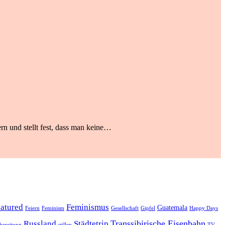
rn und stellt fest, dass man keine…
eatured
Feminismus
Guatemala
Feiern
Feminism
Gesellschaft
Gipfel
Happy Days
Transsibirische Eisenbahn
Russland
Städtetrip
bereitung
stillen
TV-