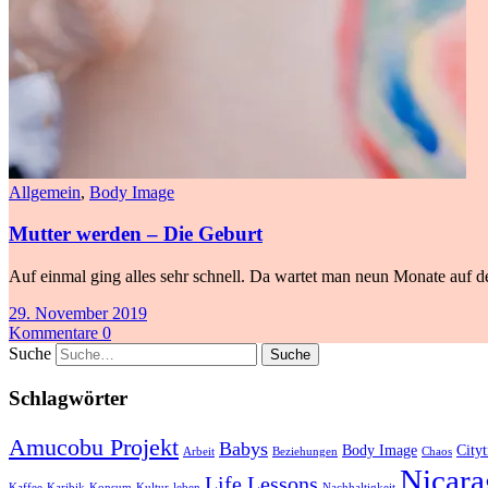
Allgemein
,
Body Image
Mutter werden – Die Geburt
Auf einmal ging alles sehr schnell. Da wartet man neun Monate auf de
29. November 2019
Kommentare 0
Suche
Schlagwörter
Amucobu Projekt
Babys
Body Image
Cityt
Arbeit
Beziehungen
Chaos
Nicara
Life Lessons
Kaffee
Karibik
Konsum
Kultur
leben
Nachhaltigkeit