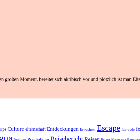
n großen Moment, bereitet sich akribisch vor und plötzlich ist man Elte
Escape
Culture
Entdeckungen
f
rips
elternschaft
Erwachsen
fair trade
gua
Reisebericht
Reisen
Psychokram
Packliste
Reisen Nicaragua
Reisevor