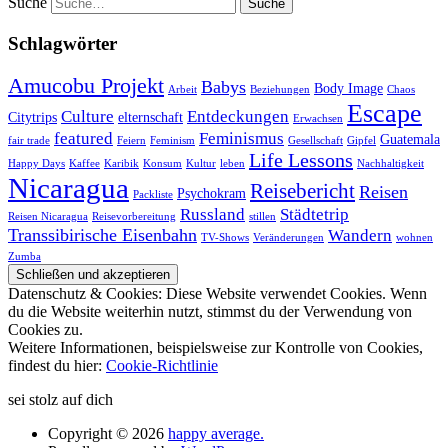
Suche
Schlagwörter
Amucobu Projekt
Babys
Body Image
Arbeit
Beziehungen
Chaos
Escape
Culture
Entdeckungen
Citytrips
elternschaft
Erwachsen
featured
Feminismus
Guatemala
fair trade
Feiern
Feminism
Gesellschaft
Gipfel
Life Lessons
Happy Days
Kaffee
Karibik
Konsum
Kultur
leben
Nachhaltigkeit
Nicaragua
Reisebericht
Reisen
Psychokram
Packliste
Russland
Städtetrip
Reisen Nicaragua
Reisevorbereitung
stillen
Transsibirische Eisenbahn
Wandern
TV-Shows
Veränderungen
wohnen
Zumba
Datenschutz & Cookies: Diese Website verwendet Cookies. Wenn
du die Website weiterhin nutzt, stimmst du der Verwendung von
Cookies zu.
Weitere Informationen, beispielsweise zur Kontrolle von Cookies,
findest du hier:
Cookie-Richtlinie
sei stolz auf dich
Copyright © 2026
happy average.