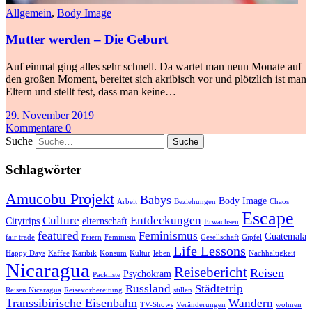
Allgemein
,
Body Image
Mutter werden – Die Geburt
Auf einmal ging alles sehr schnell. Da wartet man neun Monate auf
den großen Moment, bereitet sich akribisch vor und plötzlich ist man
Eltern und stellt fest, dass man keine…
29. November 2019
Kommentare 0
Suche
Schlagwörter
Amucobu Projekt
Babys
Body Image
Arbeit
Beziehungen
Chaos
Escape
Culture
Entdeckungen
Citytrips
elternschaft
Erwachsen
featured
Feminismus
Guatemala
fair trade
Feiern
Feminism
Gesellschaft
Gipfel
Life Lessons
Happy Days
Kaffee
Karibik
Konsum
Kultur
leben
Nachhaltigkeit
Nicaragua
Reisebericht
Reisen
Psychokram
Packliste
Russland
Städtetrip
Reisen Nicaragua
Reisevorbereitung
stillen
Transsibirische Eisenbahn
Wandern
TV-Shows
Veränderungen
wohnen