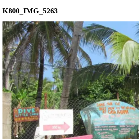
K800_IMG_5263