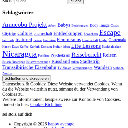
Suche
Schlagwörter
Amucobu Projekt
Babys
Body Image
Arbeit
Beziehungen
Chaos
Escape
Culture
Entdeckungen
Citytrips
elternschaft
Erwachsen
featured
Feminismus
Guatemala
fair trade
Feiern
Feminism
Gesellschaft
Gipfel
Life Lessons
Happy Days
Kaffee
Karibik
Konsum
Kultur
leben
Nachhaltigkeit
Nicaragua
Reisebericht
Reisen
Psychokram
Packliste
Russland
Städtetrip
Reisen Nicaragua
Reisevorbereitung
stillen
Transsibirische Eisenbahn
Wandern
TV-Shows
Veränderungen
wohnen
Zumba
Datenschutz & Cookies: Diese Website verwendet Cookies. Wenn
du die Website weiterhin nutzt, stimmst du der Verwendung von
Cookies zu.
Weitere Informationen, beispielsweise zur Kontrolle von Cookies,
findest du hier:
Cookie-Richtlinie
sei stolz auf dich
Copyright © 2026
happy average.