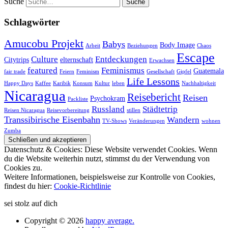
Suche
Schlagwörter
Amucobu Projekt
Babys
Body Image
Arbeit
Beziehungen
Chaos
Escape
Culture
Entdeckungen
Citytrips
elternschaft
Erwachsen
featured
Feminismus
Guatemala
fair trade
Feiern
Feminism
Gesellschaft
Gipfel
Life Lessons
Happy Days
Kaffee
Karibik
Konsum
Kultur
leben
Nachhaltigkeit
Nicaragua
Reisebericht
Reisen
Psychokram
Packliste
Russland
Städtetrip
Reisen Nicaragua
Reisevorbereitung
stillen
Transsibirische Eisenbahn
Wandern
TV-Shows
Veränderungen
wohnen
Zumba
Datenschutz & Cookies: Diese Website verwendet Cookies. Wenn
du die Website weiterhin nutzt, stimmst du der Verwendung von
Cookies zu.
Weitere Informationen, beispielsweise zur Kontrolle von Cookies,
findest du hier:
Cookie-Richtlinie
sei stolz auf dich
Copyright © 2026
happy average.