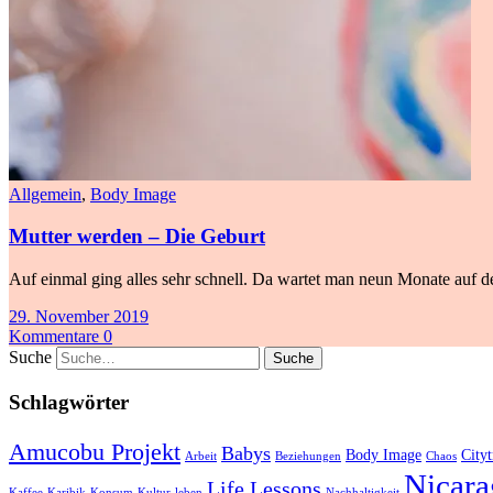
Allgemein
,
Body Image
Mutter werden – Die Geburt
Auf einmal ging alles sehr schnell. Da wartet man neun Monate auf de
29. November 2019
Kommentare 0
Suche
Schlagwörter
Amucobu Projekt
Babys
Body Image
Cityt
Arbeit
Beziehungen
Chaos
Nicara
Life Lessons
Kaffee
Karibik
Konsum
Kultur
leben
Nachhaltigkeit