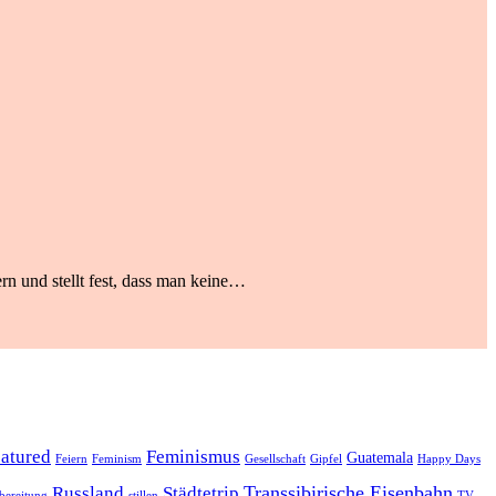
rn und stellt fest, dass man keine…
eatured
Feminismus
Guatemala
Feiern
Feminism
Gesellschaft
Gipfel
Happy Days
Transsibirische Eisenbahn
Russland
Städtetrip
bereitung
stillen
TV-