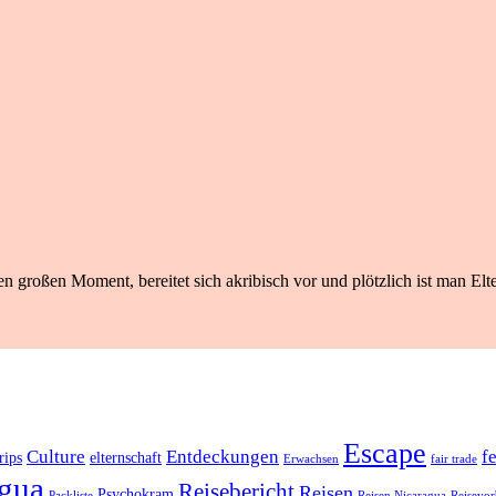
n großen Moment, bereitet sich akribisch vor und plötzlich ist man Elte
Escape
Culture
Entdeckungen
f
rips
elternschaft
Erwachsen
fair trade
gua
Reisebericht
Reisen
Psychokram
Packliste
Reisen Nicaragua
Reisevor