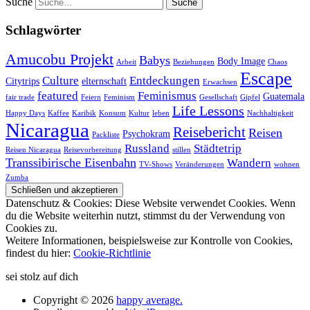
Suche
Schlagwörter
Amucobu Projekt
Babys
Body Image
Arbeit
Beziehungen
Chaos
Escape
Culture
Entdeckungen
Citytrips
elternschaft
Erwachsen
featured
Feminismus
Guatemala
fair trade
Feiern
Feminism
Gesellschaft
Gipfel
Life Lessons
Happy Days
Kaffee
Karibik
Konsum
Kultur
leben
Nachhaltigkeit
Nicaragua
Reisebericht
Reisen
Psychokram
Packliste
Russland
Städtetrip
Reisen Nicaragua
Reisevorbereitung
stillen
Transsibirische Eisenbahn
Wandern
TV-Shows
Veränderungen
wohnen
Zumba
Datenschutz & Cookies: Diese Website verwendet Cookies. Wenn
du die Website weiterhin nutzt, stimmst du der Verwendung von
Cookies zu.
Weitere Informationen, beispielsweise zur Kontrolle von Cookies,
findest du hier:
Cookie-Richtlinie
sei stolz auf dich
Copyright © 2026
happy average.