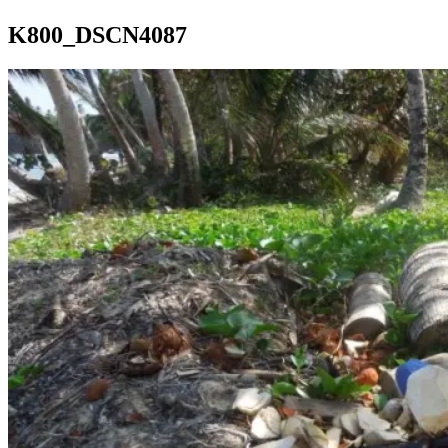
K800_DSCN4087