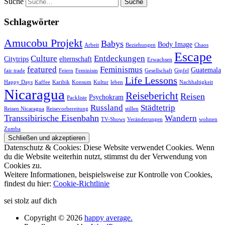
Suche
Schlagwörter
Amucobu Projekt
Babys
Body Image
Arbeit
Beziehungen
Chaos
Escape
Culture
Entdeckungen
Citytrips
elternschaft
Erwachsen
featured
Feminismus
Guatemala
fair trade
Feiern
Feminism
Gesellschaft
Gipfel
Life Lessons
Happy Days
Kaffee
Karibik
Konsum
Kultur
leben
Nachhaltigkeit
Nicaragua
Reisebericht
Reisen
Psychokram
Packliste
Russland
Städtetrip
Reisen Nicaragua
Reisevorbereitung
stillen
Transsibirische Eisenbahn
Wandern
TV-Shows
Veränderungen
wohnen
Zumba
Datenschutz & Cookies: Diese Website verwendet Cookies. Wenn
du die Website weiterhin nutzt, stimmst du der Verwendung von
Cookies zu.
Weitere Informationen, beispielsweise zur Kontrolle von Cookies,
findest du hier:
Cookie-Richtlinie
sei stolz auf dich
Copyright © 2026
happy average.