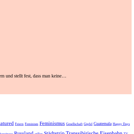
rn und stellt fest, dass man keine…
eatured
Feminismus
Guatemala
Feiern
Feminism
Gesellschaft
Gipfel
Happy Days
Transsibirische Eisenbahn
Russland
Städtetrip
bereitung
stillen
TV-