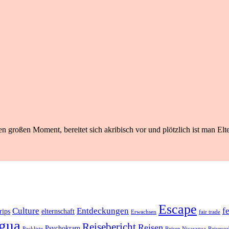
n großen Moment, bereitet sich akribisch vor und plötzlich ist man Elte
Escape
Culture
Entdeckungen
f
rips
elternschaft
Erwachsen
fair trade
gua
Reisebericht
Reisen
Psychokram
Packliste
Reisen Nicaragua
Reisevor