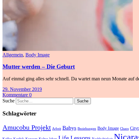
Allgemein
,
Body Image
Mutter werden – Die Geburt
Auf einmal ging alles sehr schnell. Da wartet man neun Monate auf de
29. November 2019
Kommentare 0
Suche
Schlagwörter
Amucobu Projekt
Babys
Body Image
Cityt
Arbeit
Beziehungen
Chaos
Nicara
Life Lessons
Kaffee
Karibik
Konsum
Kultur
leben
Nachhaltigkeit