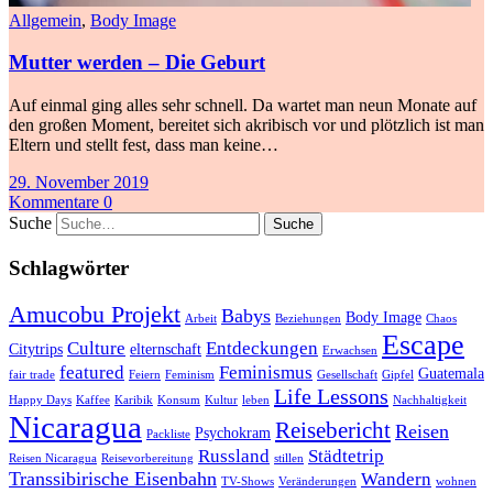
Allgemein
,
Body Image
Mutter werden – Die Geburt
Auf einmal ging alles sehr schnell. Da wartet man neun Monate auf
den großen Moment, bereitet sich akribisch vor und plötzlich ist man
Eltern und stellt fest, dass man keine…
29. November 2019
Kommentare 0
Suche
Schlagwörter
Amucobu Projekt
Babys
Body Image
Arbeit
Beziehungen
Chaos
Escape
Culture
Entdeckungen
Citytrips
elternschaft
Erwachsen
featured
Feminismus
Guatemala
fair trade
Feiern
Feminism
Gesellschaft
Gipfel
Life Lessons
Happy Days
Kaffee
Karibik
Konsum
Kultur
leben
Nachhaltigkeit
Nicaragua
Reisebericht
Reisen
Psychokram
Packliste
Russland
Städtetrip
Reisen Nicaragua
Reisevorbereitung
stillen
Transsibirische Eisenbahn
Wandern
TV-Shows
Veränderungen
wohnen