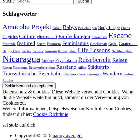
Suche
Schlagwörter
Amucobu Projekt
Babys
Body Image
Arbeit
Beziehungen
Chaos
Escape
Culture
Entdeckungen
Citytrips
elternschaft
Erwachsen
featured
Feminismus
Guatemala
fair trade
Feiern
Feminism
Gesellschaft
Gipfel
Life Lessons
Happy Days
Kaffee
Karibik
Konsum
Kultur
leben
Nachhaltigkeit
Nicaragua
Reisebericht
Reisen
Psychokram
Packliste
Russland
Städtetrip
Reisen Nicaragua
Reisevorbereitung
stillen
Transsibirische Eisenbahn
Wandern
TV-Shows
Veränderungen
wohnen
Zumba
Datenschutz & Cookies: Diese Website verwendet Cookies. Wenn
du die Website weiterhin nutzt, stimmst du der Verwendung von
Cookies zu.
Weitere Informationen, beispielsweise zur Kontrolle von Cookies,
findest du hier:
Cookie-Richtlinie
sei stolz auf dich
Copyright © 2026
happy average.