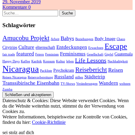
29. November 2019
Kommentare 0
Suche
Schlagwörter
Amucobu Projekt
Babys
Body Image
Arbeit
Beziehungen
Chaos
Escape
Culture
Entdeckungen
Citytrips
elternschaft
Erwachsen
featured
Feminismus
Guatemala
fair trade
Feiern
Feminism
Gesellschaft
Gipfel
Life Lessons
Happy Days
Kaffee
Karibik
Konsum
Kultur
leben
Nachhaltigkeit
Nicaragua
Reisebericht
Reisen
Psychokram
Packliste
Russland
Städtetrip
Reisen Nicaragua
Reisevorbereitung
stillen
Transsibirische Eisenbahn
Wandern
TV-Shows
Veränderungen
wohnen
Zumba
Datenschutz & Cookies: Diese Website verwendet Cookies. Wenn
du die Website weiterhin nutzt, stimmst du der Verwendung von
Cookies zu.
Weitere Informationen, beispielsweise zur Kontrolle von Cookies,
findest du hier:
Cookie-Richtlinie
sei stolz auf dich