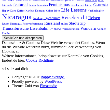
featured
Feminismus
Guatemala
fair trade
Feiern
Feminism
Gesellschaft
Gipfel
Life Lessons
Happy Days
Kaffee
Karibik
Konsum
Kultur
leben
Nachhaltigkeit
Nicaragua
Reisebericht
Reisen
Psychokram
Packliste
Russland
Städtetrip
Reisen Nicaragua
Reisevorbereitung
stillen
Transsibirische Eisenbahn
Wandern
TV-Shows
Veränderungen
wohnen
Zumba
Datenschutz & Cookies: Diese Website verwendet Cookies. Wenn
du die Website weiterhin nutzt, stimmst du der Verwendung von
Cookies zu.
Weitere Informationen, beispielsweise zur Kontrolle von Cookies,
findest du hier:
Cookie-Richtlinie
sei stolz auf dich
Copyright © 2026
happy average.
Proudly powered by
WordPress.
Theme: Zuki von
Elmastudio
.