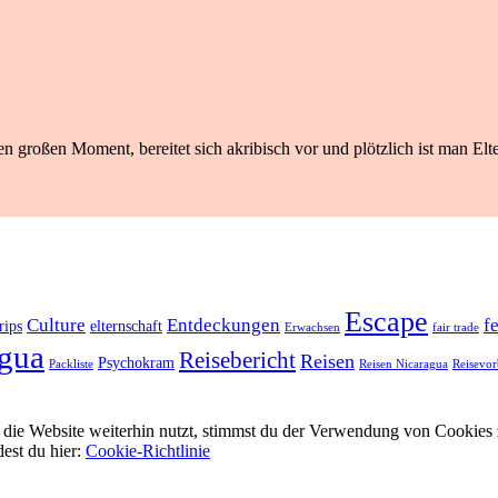
n großen Moment, bereitet sich akribisch vor und plötzlich ist man Elte
Escape
Culture
Entdeckungen
f
rips
elternschaft
Erwachsen
fair trade
gua
Reisebericht
Reisen
Psychokram
Packliste
Reisen Nicaragua
Reisevor
ie Website weiterhin nutzt, stimmst du der Verwendung von Cookies 
dest du hier:
Cookie-Richtlinie