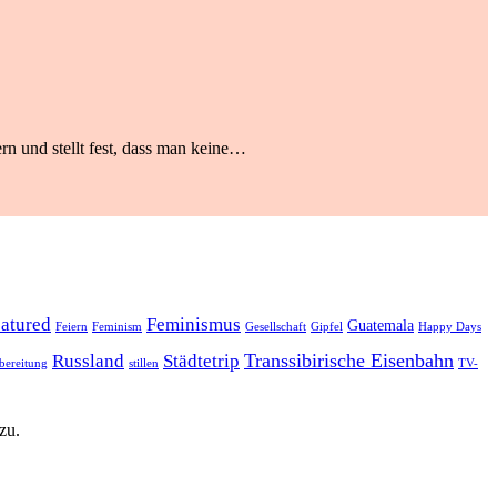
rn und stellt fest, dass man keine…
eatured
Feminismus
Guatemala
Feiern
Feminism
Gesellschaft
Gipfel
Happy Days
Transsibirische Eisenbahn
Russland
Städtetrip
bereitung
stillen
TV-
zu.