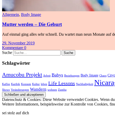
Allgemein
,
Body Image
Mutter werden – Die Geburt
Auf einmal ging alles sehr schnell. Da wartet man neun Monate auf de
29. November 2019
Kommentare 0
Suche
Schlagwörter
Amucobu Projekt
Babys
Body Image
Cityt
Arbeit
Beziehungen
Chaos
Nicara
Life Lessons
Kaffee
Karibik
Konsum
Kultur
leben
Nachhaltigkeit
Wandern
Shows
Veränderungen
wohnen
Zumba
Datenschutz & Cookies: Diese Website verwendet Cookies. Wenn du d
Weitere Informationen, beispielsweise zur Kontrolle von Cookies, fin
sei stolz auf dich