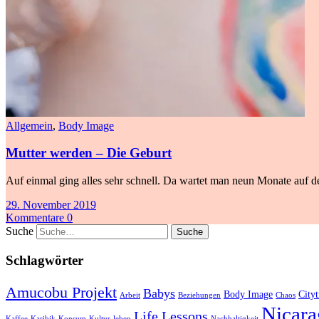
Allgemein
,
Body Image
Mutter werden – Die Geburt
Auf einmal ging alles sehr schnell. Da wartet man neun Monate auf de
29. November 2019
Kommentare 0
Suche
Schlagwörter
Amucobu Projekt
Babys
Body Image
Cityt
Arbeit
Beziehungen
Chaos
Nicara
Life Lessons
Kaffee
Karibik
Konsum
Kultur
leben
Nachhaltigkeit