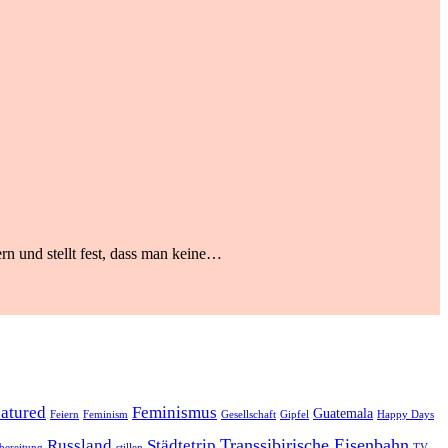
rn und stellt fest, dass man keine…
eatured
Feminismus
Guatemala
Feiern
Feminism
Gesellschaft
Gipfel
Happy Days
Transsibirische Eisenbahn
Russland
Städtetrip
bereitung
stillen
TV-