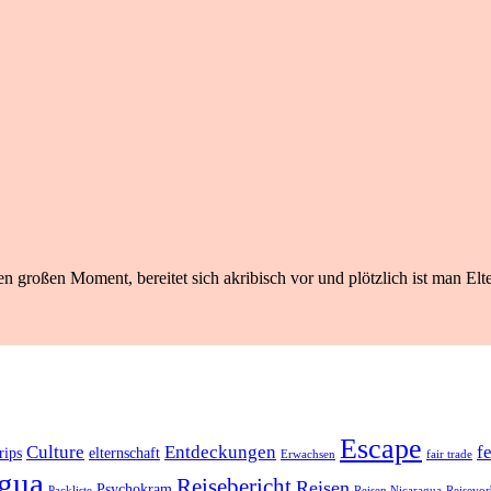
n großen Moment, bereitet sich akribisch vor und plötzlich ist man Elte
Escape
Culture
Entdeckungen
f
rips
elternschaft
Erwachsen
fair trade
gua
Reisebericht
Reisen
Psychokram
Packliste
Reisen Nicaragua
Reisevor