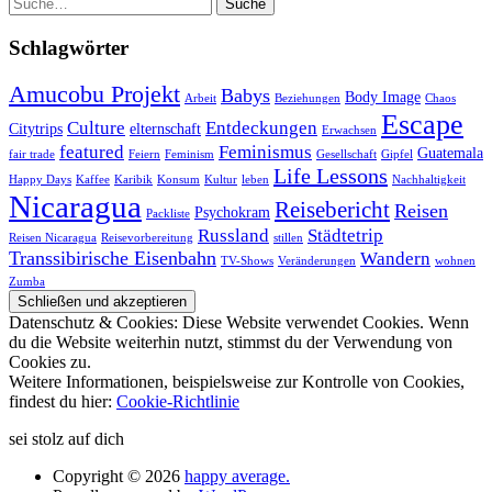
Suche
Schlagwörter
Amucobu Projekt
Babys
Body Image
Arbeit
Beziehungen
Chaos
Escape
Culture
Entdeckungen
Citytrips
elternschaft
Erwachsen
featured
Feminismus
Guatemala
fair trade
Feiern
Feminism
Gesellschaft
Gipfel
Life Lessons
Happy Days
Kaffee
Karibik
Konsum
Kultur
leben
Nachhaltigkeit
Nicaragua
Reisebericht
Reisen
Psychokram
Packliste
Russland
Städtetrip
Reisen Nicaragua
Reisevorbereitung
stillen
Transsibirische Eisenbahn
Wandern
TV-Shows
Veränderungen
wohnen
Zumba
Datenschutz & Cookies: Diese Website verwendet Cookies. Wenn
du die Website weiterhin nutzt, stimmst du der Verwendung von
Cookies zu.
Weitere Informationen, beispielsweise zur Kontrolle von Cookies,
findest du hier:
Cookie-Richtlinie
sei stolz auf dich
Copyright © 2026
happy average.