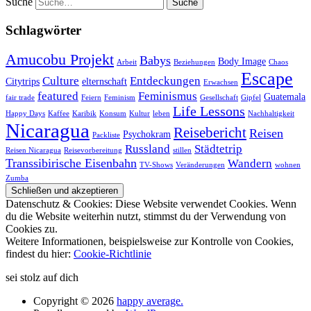
Suche
Schlagwörter
Amucobu Projekt
Babys
Body Image
Arbeit
Beziehungen
Chaos
Escape
Culture
Entdeckungen
Citytrips
elternschaft
Erwachsen
featured
Feminismus
Guatemala
fair trade
Feiern
Feminism
Gesellschaft
Gipfel
Life Lessons
Happy Days
Kaffee
Karibik
Konsum
Kultur
leben
Nachhaltigkeit
Nicaragua
Reisebericht
Reisen
Psychokram
Packliste
Russland
Städtetrip
Reisen Nicaragua
Reisevorbereitung
stillen
Transsibirische Eisenbahn
Wandern
TV-Shows
Veränderungen
wohnen
Zumba
Datenschutz & Cookies: Diese Website verwendet Cookies. Wenn
du die Website weiterhin nutzt, stimmst du der Verwendung von
Cookies zu.
Weitere Informationen, beispielsweise zur Kontrolle von Cookies,
findest du hier:
Cookie-Richtlinie
sei stolz auf dich
Copyright © 2026
happy average.