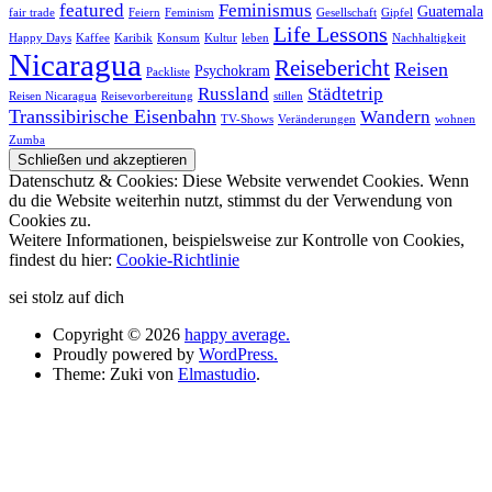
featured
Feminismus
Guatemala
fair trade
Feiern
Feminism
Gesellschaft
Gipfel
Life Lessons
Happy Days
Kaffee
Karibik
Konsum
Kultur
leben
Nachhaltigkeit
Nicaragua
Reisebericht
Reisen
Psychokram
Packliste
Russland
Städtetrip
Reisen Nicaragua
Reisevorbereitung
stillen
Transsibirische Eisenbahn
Wandern
TV-Shows
Veränderungen
wohnen
Zumba
Datenschutz & Cookies: Diese Website verwendet Cookies. Wenn
du die Website weiterhin nutzt, stimmst du der Verwendung von
Cookies zu.
Weitere Informationen, beispielsweise zur Kontrolle von Cookies,
findest du hier:
Cookie-Richtlinie
sei stolz auf dich
Copyright © 2026
happy average.
Proudly powered by
WordPress.
Theme: Zuki von
Elmastudio
.