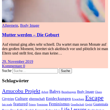
Allgemein
,
Body Image
Mutter werden – Die Geburt
Auf einmal ging alles sehr schnell. Da wartet man neun Monate auf
den großen Moment, bereitet sich akribisch vor und plötzlich ist man
Eltern und stellt fest, dass man keine…
29. November 2019
Kommentare 0
Suche
Schlagwörter
Amucobu Projekt
Babys
Body Image
Arbeit
Beziehungen
Chaos
Escape
Culture
Entdeckungen
Citytrips
elternschaft
Erwachsen
featured
Feminismus
Guatemala
fair trade
Feiern
Feminism
Gesellschaft
Gipfel
Life Lessons