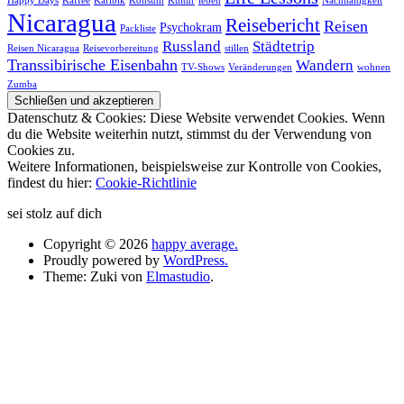
Happy Days
Kaffee
Karibik
Konsum
Kultur
leben
Nachhaltigkeit
Nicaragua
Reisebericht
Reisen
Psychokram
Packliste
Russland
Städtetrip
Reisen Nicaragua
Reisevorbereitung
stillen
Transsibirische Eisenbahn
Wandern
TV-Shows
Veränderungen
wohnen
Zumba
Datenschutz & Cookies: Diese Website verwendet Cookies. Wenn
du die Website weiterhin nutzt, stimmst du der Verwendung von
Cookies zu.
Weitere Informationen, beispielsweise zur Kontrolle von Cookies,
findest du hier:
Cookie-Richtlinie
sei stolz auf dich
Copyright © 2026
happy average.
Proudly powered by
WordPress.
Theme: Zuki von
Elmastudio
.